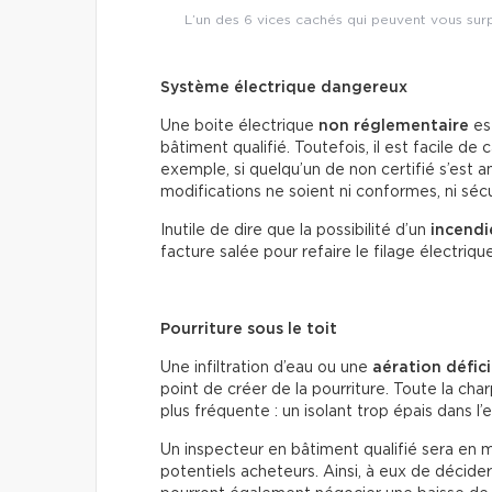
L’un des 6 vices cachés qui peuvent vous surp
Système électrique dangereux
Une boite électrique
non réglementaire
est
bâtiment qualifié. Toutefois, il est facile d
exemple, si quelqu’un de non certifié s’est a
modifications ne soient ni conformes, ni sécuri
Inutile de dire que la possibilité d’un
incendi
facture salée pour refaire le filage électriq
Pourriture sous le toit
Une infiltration d’eau ou une
aération défic
point de créer de la pourriture. Toute la cha
plus fréquente : un isolant trop épais dans l’e
Un inspecteur en bâtiment qualifié sera en 
potentiels acheteurs. Ainsi, à eux de décider