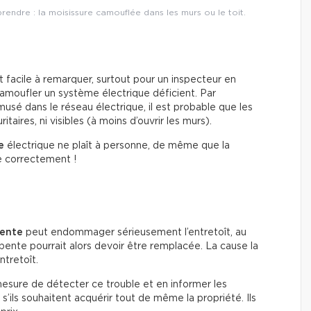
rendre : la moisissure camouflée dans les murs ou le toit.
 facile à remarquer, surtout pour un inspecteur en
e camoufler un système électrique déficient. Par
musé dans le réseau électrique, il est probable que les
taires, ni visibles (à moins d’ouvrir les murs).
e
électrique ne plaît à personne, de même que la
ue correctement !
iente
peut endommager sérieusement l’entretoît, au
rpente pourrait alors devoir être remplacée. La cause la
ntretoît.
mesure de détecter ce trouble et en informer les
 s’ils souhaitent acquérir tout de même la propriété. Ils